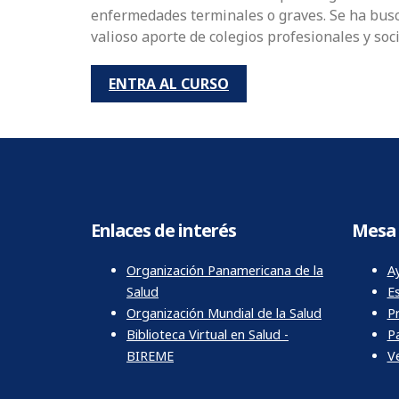
enfermedades terminales o graves. Se ha busca
valioso aporte de colegios profesionales y so
ENTRA AL CURSO
Enlaces de interés
Mesa 
Organización Panamericana de la
Ay
Salud
E
Organización Mundial de la Salud
P
Biblioteca Virtual en Salud -
P
BIREME
Ve