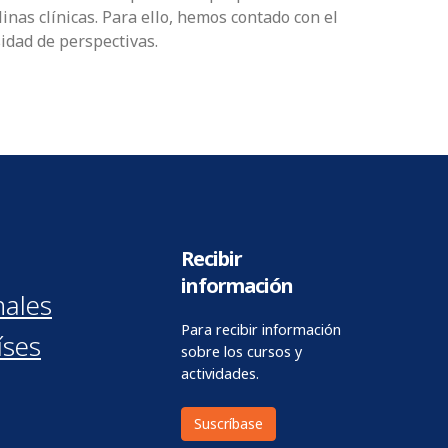
nas clínicas. Para ello, hemos contado con el
idad de perspectivas.
Recibir
información
nales
Para recibir información
íses
sobre los cursos y
actividades.
Suscríbase