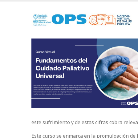
Pasar
al
contenido
principal
este sufrimiento y de estas cifras cobra releva
Este curso se enmarca en la promulgación de l