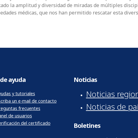
do la amplitud y diversidad de miradas de múltiples discipli
ciedades médicas, que nos han permitido rescatar esta divers
de ayuda
Noticias
Noticias regio
udas y tutoriales
scriba un e-mail de contacto
Noticias de pa
reguntas frecuentes
anel de usuarios
rificación del certificado
Boletines