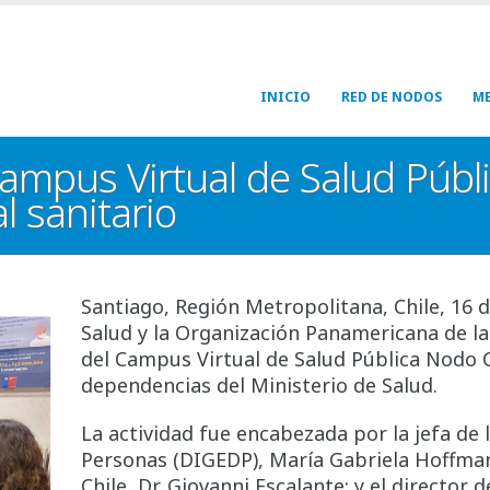
Navegación
INICIO
RED DE NODOS
ME
principal
ampus Virtual de Salud Públic
l sanitario
Santiago, Región Metropolitana, Chile, 16 de
Salud y la Organización Panamericana de la
del Campus Virtual de Salud Pública Nodo Ch
dependencias del Ministerio de Salud.
La actividad fue encabezada por la jefa de l
Personas (DIGEDP), María Gabriela Hoffma
Chile, Dr. Giovanni Escalante; y el director 