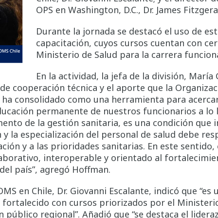
OPS en Washington, D.C., Dr. James Fitzgera
Durante la jornada se destacó el uso de es
capacitación, cuyos cursos cuentan con cert
Ministerio de Salud para la carrera funciona
En la actividad, la jefa de la división, Mar
 de cooperación técnica y el aporte que la Organizac
e ha consolidado como una herramienta para acercar 
ucación permanente de nuestros funcionarios a lo la
to de la gestión sanitaria, es una condición que inc
 y la especialización del personal de salud debe res
lación y a las prioridades sanitarias. En este sentid
borativo, interoperable y orientado al fortalecimie
 del país”, agregó Hoffman.
S en Chile, Dr. Giovanni Escalante, indicó que “es u
 fortalecido con cursos priorizados por el Ministeri
 público regional”. Añadió que “se destaca el lidera