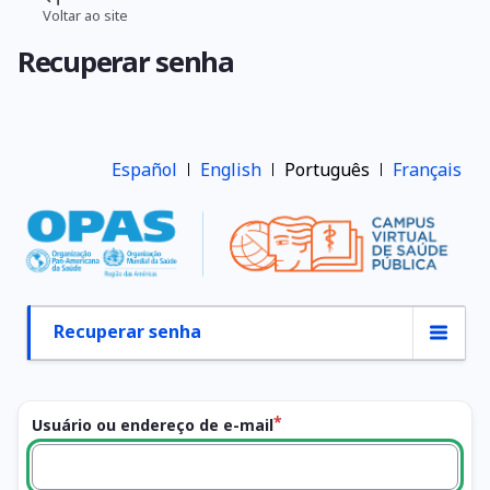
Pular
Voltar ao site
Trilha
para
Recuperar senha
o
de
conteúdo
navegação
principal
Español
English
Português
Français
Recuperar senha
Abas
primárias
Usuário ou endereço de e-mail