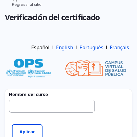
Pasar
Regresar al sitio
Ruta
al
Verificación del certificado
contenido
de
principal
navegación
Español
English
Português
Français
Nombre del curso