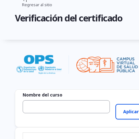
Pasar
Regresar al sitio
Ruta
al
Verificación del certificado
contenido
de
principal
navegación
Nombre del curso