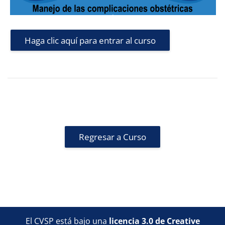
Haga clic aquí para entrar al curso
Regresar a Curso
Bloques
Bloques
Bloques
Bloques
El CVSP está bajo una
licencia 3.0 de Creative