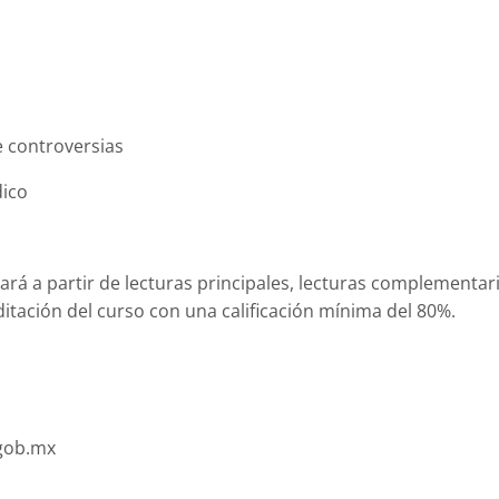
e controversias
dico
rá a partir de lecturas principales, lecturas complementaria
ditación del curso con una
calificación mínima del 80%.
.gob.mx