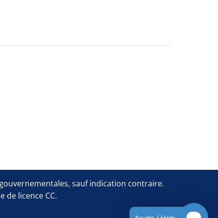
Blocs
rgouvernementales, sauf indication contraire.
e de licence CC.
Ayuda / Help