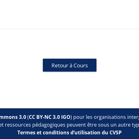
Retour à Cours
Blocs
ommons 3.0
(
CC BY-NC 3.0 IGO
) pour les organisations inte
et ressources pédagogiques peuvent être sous un autre typ
Termes et conditions d’utilisation du CVSP