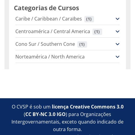
Categorias de Cursos
Caribe / Caribbean / Caraïbes
 (1)
Centroamérica / Central America
 (1)
Cono Sur / Southern Cone
 (1)
Norteamérica / North America
Blocos
Blocos
Blocos
Blocos
O CVSP é sob um
licença Creative Commons 3.0
(
CC BY-NC 3.0 IGO
) para Organizações
Intergovernamentais, exceto quando indicado de
outra forma.