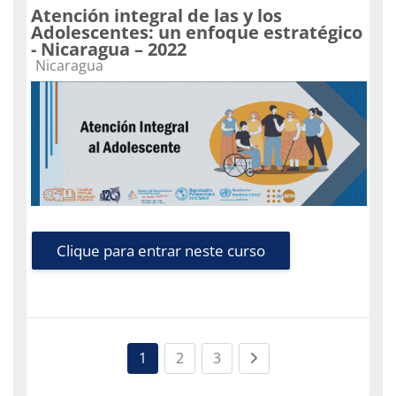
Atención integral de las y los
Adolescentes: un enfoque estratégico
- Nicaragua – 2022
Categoria do curso
Nicaragua
Clique para entrar neste curso
(current)
(current)
Next page
1
2
3