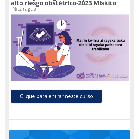
alto riesgo obstétrico-2023 Miskito
Categoria do curso
Nicaragua
Clique para entrar neste curso