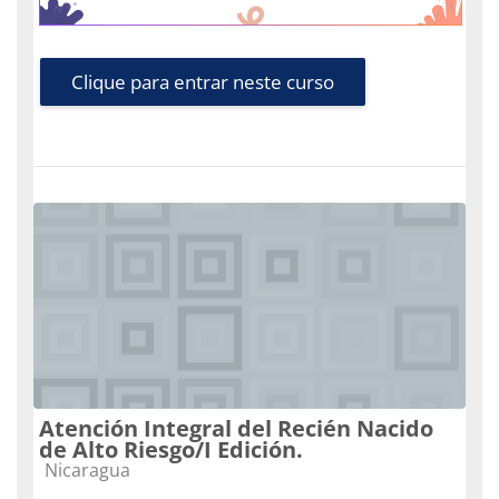
Clique para entrar neste curso
Atención Integral del Recién Nacido
de Alto Riesgo/I Edición.
Categoria do curso
Nicaragua