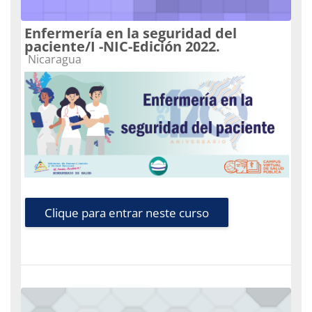
Enfermería en la seguridad del
paciente/I -NIC-Edición 2022.
Categoria do curso
Nicaragua
Clique para entrar neste curso