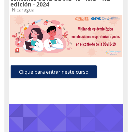
edición - 2024
Categoria do curso
Nicaragua
Clique para entrar neste curso