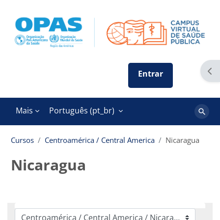
Ir para o conteúdo principal
Abr
Mais
Português ‎(pt_br)‎
Buscar
cursos
Cursos
Centroamérica / Central America
Nicaragua
Nicaragua