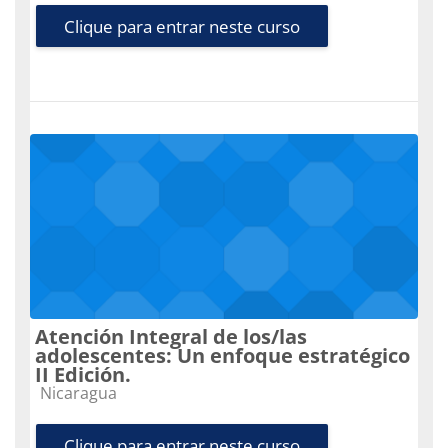
Clique para entrar neste curso
Atención Integral de los/las
adolescentes: Un enfoque estratégico
II Edición.
Categoria do curso
Nicaragua
Clique para entrar neste curso