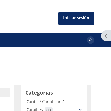
Abr
Buscar
cursos
Categorías
Caribe / Caribbean /
Caraïbes
 (1)