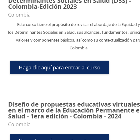
Determinantes Sociales en Salud (DSS) -
Colombia-Edición 2023
Categoría de cursos
Colombia
Este curso tiene el propósito de revisar el abordaje de la Equidad 
los Determinantes Sociales en Salud, sus alcances, fundamentos, princi
valores y componentes básicos, así como su contextualización par
Colombia
Haga clic aquí para entrar al curso
Diseño de propuestas educativas virtuale
en el marco de la Educación Permanente 
Salud - 1era edición - Colombia - 2024
Categoría de cursos
Colombia