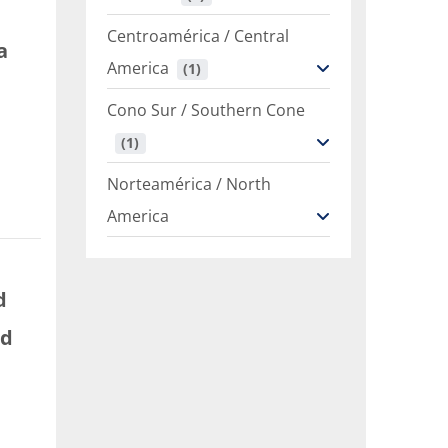
Centroamérica / Central
a
America
 (1)
Cono Sur / Southern Cone
 (1)
Norteamérica / North
America
d
a
ud