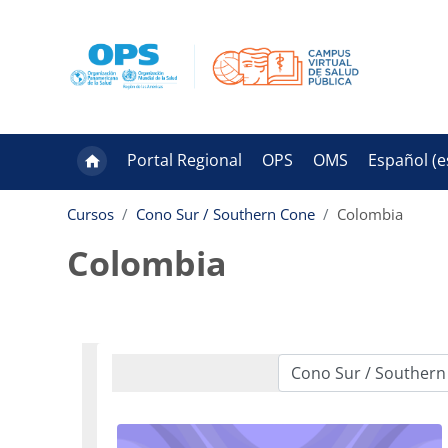
Salta al contenido principal
Portal Regional
OPS
OMS
Español ‎(es
Cursos
Cono Sur / Southern Cone
Colombia
Colombia
Categorías