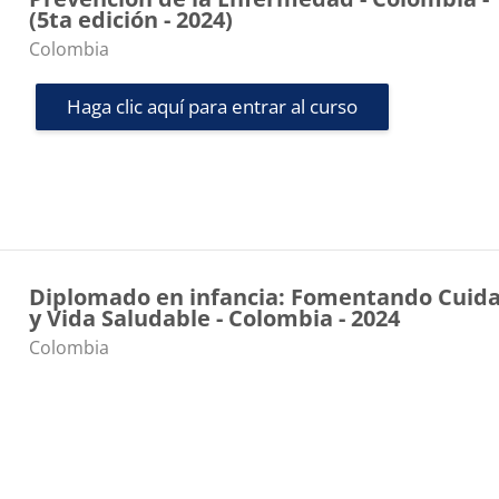
(5ta edición - 2024)
Categoría de cursos
Colombia
Haga clic aquí para entrar al curso
Diplomado en infancia: Fomentando Cuid
y Vida Saludable - Colombia - 2024
Categoría de cursos
Colombia