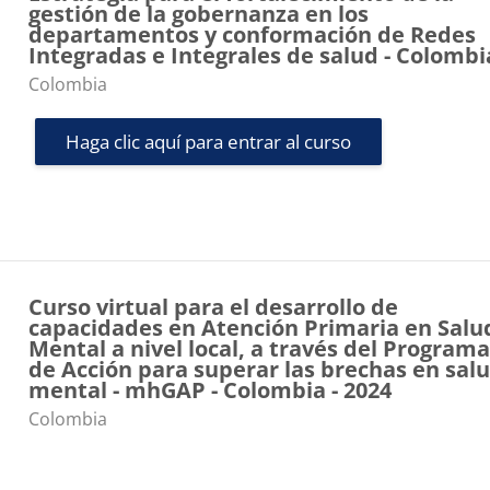
gestión de la gobernanza en los
departamentos y conformación de Redes
Integradas e Integrales de salud - Colombi
Categoría de cursos
Colombia
Haga clic aquí para entrar al curso
Curso virtual para el desarrollo de
capacidades en Atención Primaria en Salu
Mental a nivel local, a través del Program
de Acción para superar las brechas en sal
mental - mhGAP - Colombia - 2024
Categoría de cursos
Colombia