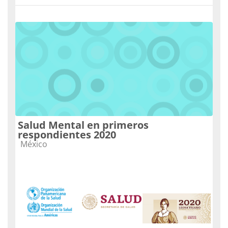
Salud Mental en primeros
respondientes 2020
Catégorie de cours
México