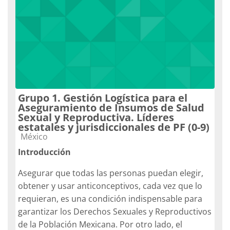
Grupo 1. Gestión Logística para el
Aseguramiento de Insumos de Salud
Sexual y Reproductiva. Líderes
estatales y jurisdiccionales de PF (0-9)
Catégorie de cours
México
Introducción
Asegurar que todas las personas puedan elegir,
obtener y usar anticonceptivos, cada vez que lo
requieran, es una condición indispensable para
garantizar los Derechos Sexuales y Reproductivos
de la Población Mexicana. Por otro lado, el