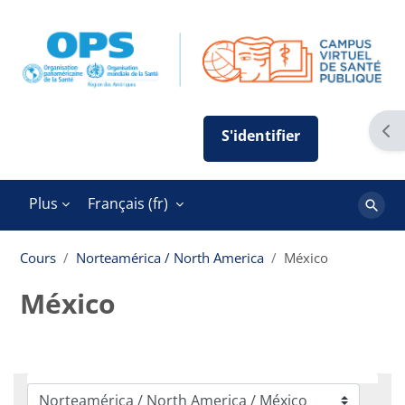
Passer au contenu principal
Ouv
Plus
Français ‎(fr)‎
Recher
des
Cours
Norteamérica / North America
México
cours
México