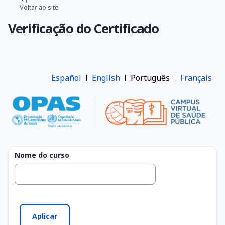
Pular
Voltar ao site
Trilha
para
Verificação do Certificado
o
de
conteúdo
navegação
principal
Español
English
Português
Français
Nome do curso