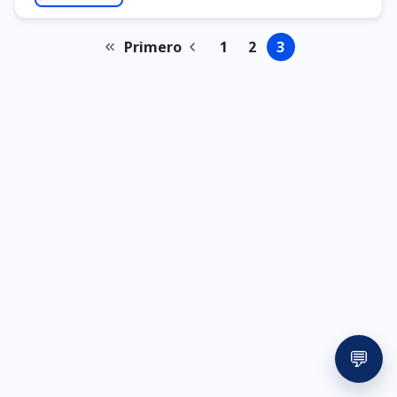
Primero
1
2
3
Primeira
Página
Página
Página
Página
Paginação
página
anterior
💬