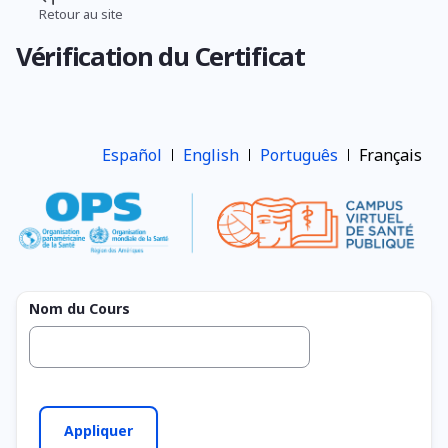
Aller
Retour au site
Fil
au
Vérification du Certificat
contenu
d'Ariane
principal
Español
English
Português
Français
Nom du Cours