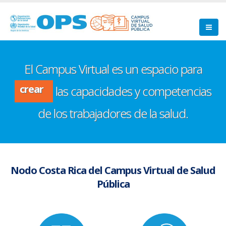
Pasar
al
contenido
principal
desarrollar
contribuir
El Campus Virtual es un espacio para
crear
las capacidades y
compartir
desarrollar
competencias de los trabajadores de la
salud.
Nodo Costa Rica del Campus Virtual de Salud
Pública