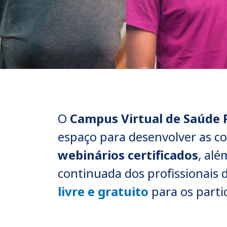
Trazer o conhecimento à prática
O
Campus Virtual de Saúde 
Saiba Mais
espaço para desenvolver as c
webinários certificados
, al
continuada dos profissionais 
livre e gratuito
para os parti