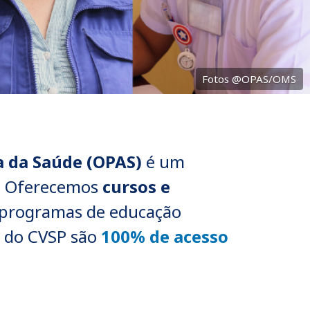
Fotos @OPAS/OMS
a da Saúde (OPAS)
é um
e. Oferecemos
cursos e
s programas de educação
s do CVSP são
100% de acesso