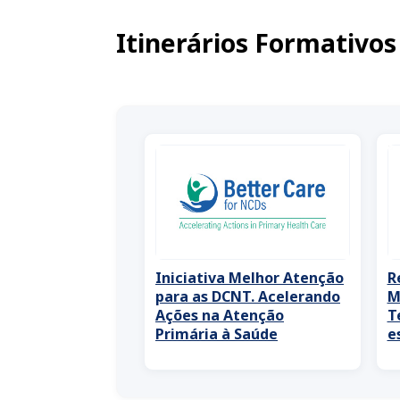
Itinerários Formativos
Iniciativa Melhor Atenção
R
para as DCNT. Acelerando
M
Ações na Atenção
T
Primária à Saúde
e