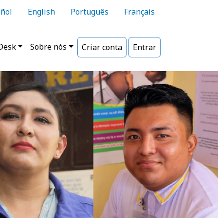
ñol
English
Português
Français
ipal
Desk
Sobre nós
Criar conta
Entrar