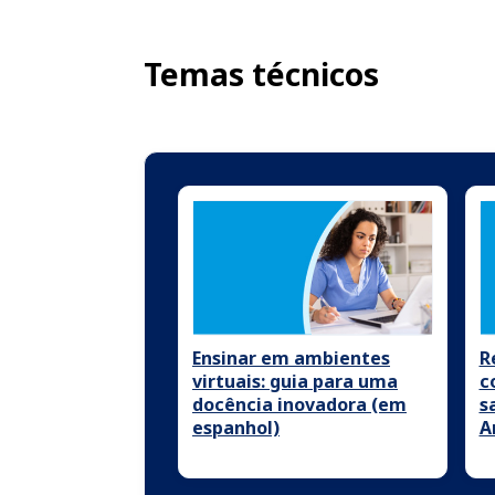
Temas técnicos
Ensinar em ambientes
R
virtuais: guia para uma
c
docência inovadora (em
s
espanhol)
A