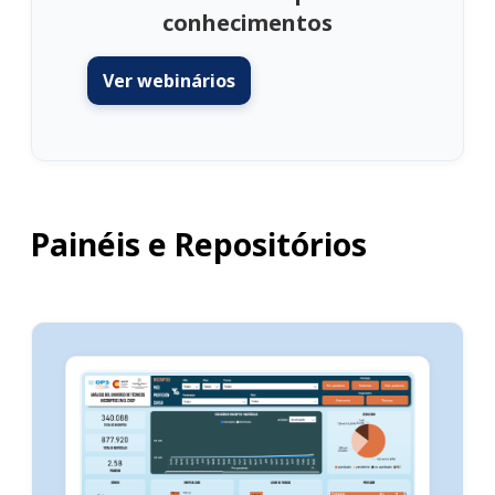
conhecimentos
Ver webinários
Painéis e Repositórios