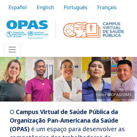
Pular para o conteúdo principal
Español
English
Português
Français
Fotos @OPAS/OMS
O
Campus Virtual de Saúde Pública da
Trazer o conhecimento à prática
Organização Pan-Americana da Saúde
(OPAS)
é um espaço para desenvolver as
Saiba Mais