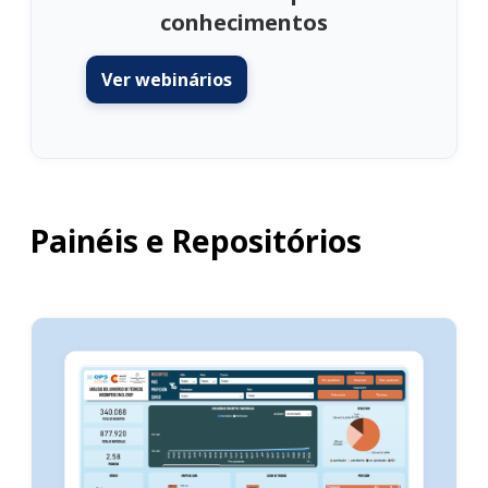
conhecimentos
Ver webinários
Painéis e Repositórios