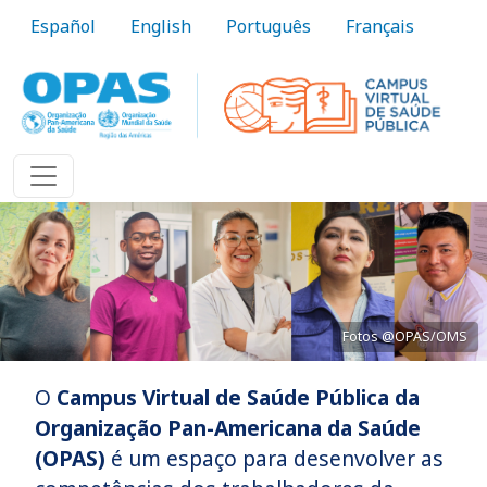
Pular para o conteúdo principal
Español
English
Português
Français
Fotos @OPAS/OMS
O
Campus Virtual de Saúde Pública da
Trazer o conhecimento à prática
Organização Pan-Americana da Saúde
(OPAS)
é um espaço para desenvolver as
Saiba Mais