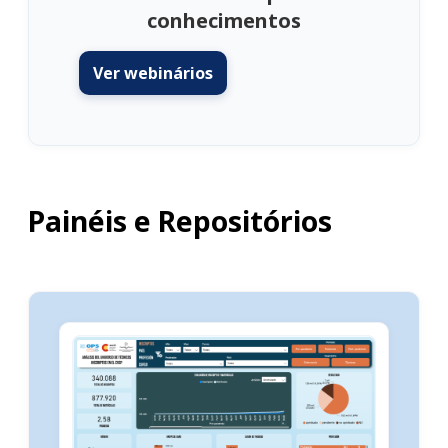
conhecimentos
Ver webinários
Painéis e Repositórios