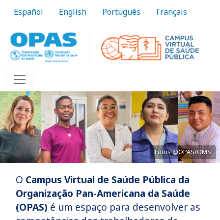
Pular para o conteúdo principal
Español
English
Português
Français
Fotos @OPAS/OMS
O
Campus Virtual de Saúde Pública da
Trazer o conhecimento à prática
Organização Pan-Americana da Saúde
(OPAS)
é um espaço para desenvolver as
Saiba Mais