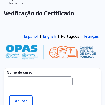
Pular
Voltar ao site
Trilha
para
Verificação do Certificado
o
de
conteúdo
navegação
principal
Español
English
Português
Français
Nome do curso