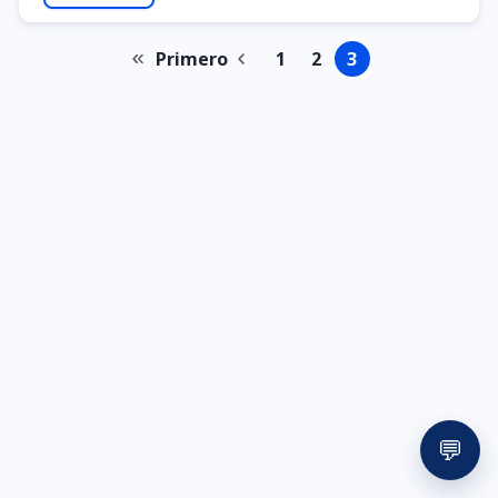
Primero
1
2
3
Primeira
Página
Página
Página
Página
Paginação
página
anterior
💬