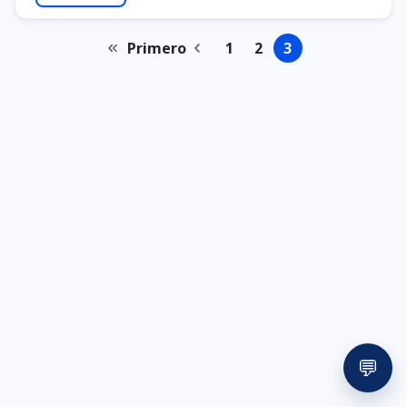
Primero
1
2
3
Primeira
Página
Página
Página
Página
Paginação
página
anterior
💬