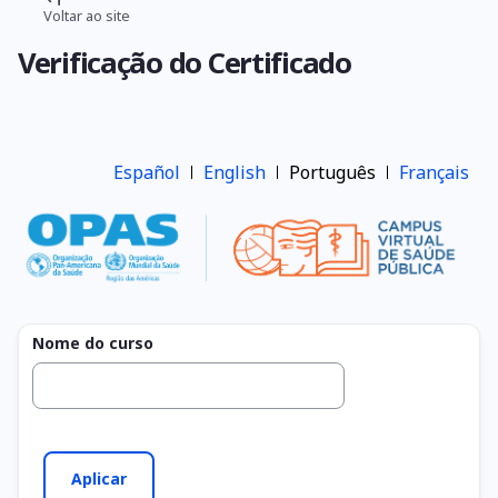
Pular
Voltar ao site
Trilha
para
Verificação do Certificado
o
de
conteúdo
navegação
principal
Español
English
Português
Français
Nome do curso