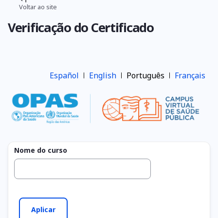
Pular
Voltar ao site
Trilha
para
Verificação do Certificado
o
de
conteúdo
navegação
principal
Español
English
Português
Français
Nome do curso