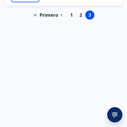
Primero
1
2
3
Primeira
Página
Página
Página
Página
Paginação
página
anterior
💬