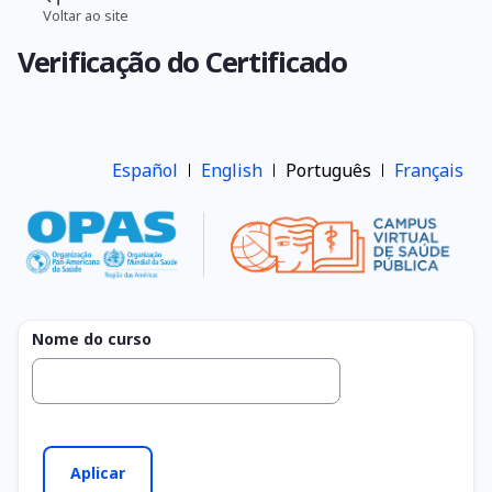
Pular
Voltar ao site
Trilha
para
Verificação do Certificado
o
de
conteúdo
navegação
principal
Español
English
Português
Français
Nome do curso