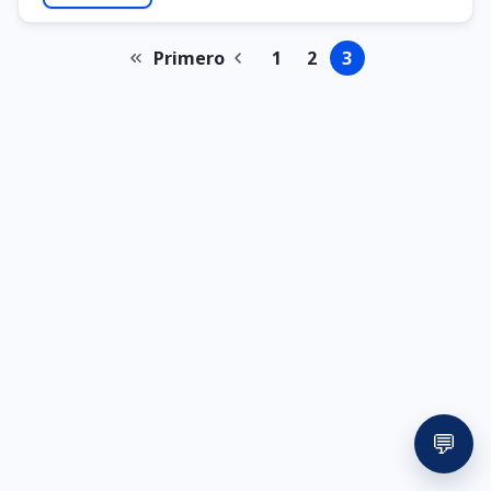
Primero
1
2
3
Primeira
Página
Página
Página
Página
Paginação
página
anterior
💬