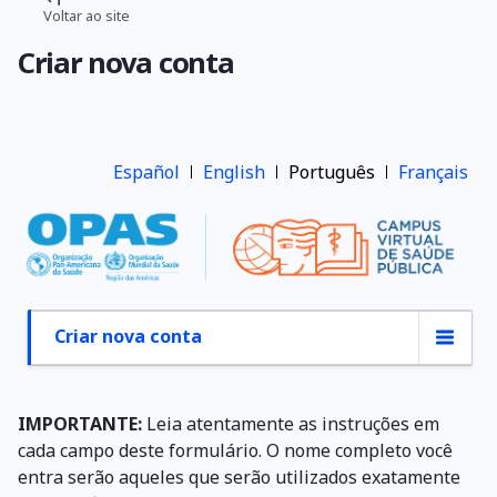
Pular
Voltar ao site
Trilha
para
Criar nova conta
o
de
conteúdo
navegação
principal
Español
English
Português
Français
Criar nova conta
Abas
primárias
IMPORTANTE:
Leia atentamente as instruções em
cada campo deste formulário. O nome completo você
entra serão aqueles que serão utilizados exatamente