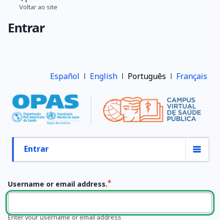
Pular
Voltar ao site
Trilha
para
Entrar
o
de
conteúdo
navegação
principal
Español
English
Português
Français
Entrar
Abas
primárias
Username or email address.
Enter your username or email address