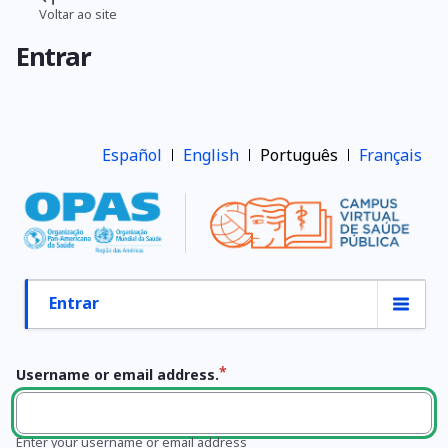
Pular
Voltar ao site
Trilha
para
Entrar
o
de
conteúdo
navegação
principal
Español
English
Português
Français
Entrar
Abas
primárias
Username or email address.
Enter your username or email address