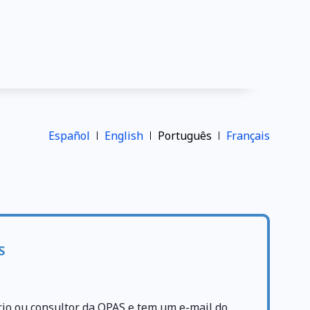
Español
English
Português
Français
S
rio ou consultor da OPAS e tem um e-mail do