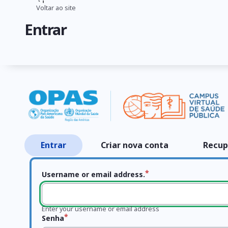
Pular
Voltar ao site
Trilha
para
Entrar
o
de
conteúdo
navegação
principal
Entrar
Criar nova conta
Recup
Abas
primárias
Username or email address.
Enter your username or email address
Senha