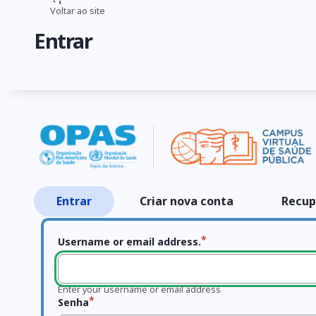
Pular
Voltar ao site
Trilha
para
Entrar
o
de
conteúdo
navegação
principal
Entrar
Criar nova conta
Recup
Abas
primárias
Username or email address.
Enter your username or email address
Senha