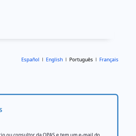
Español
English
Português
Français
S
rio ou consultor da OPAS e tem um e-mail do