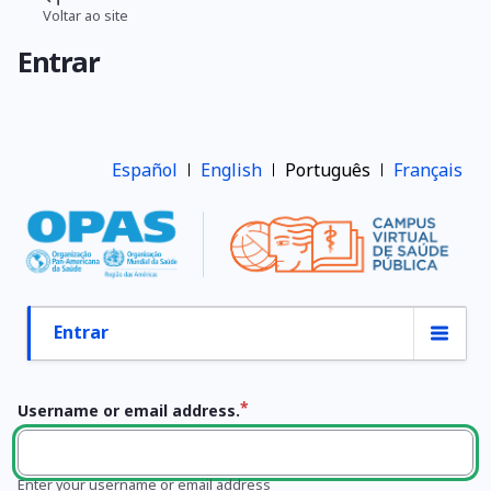
Pular
Voltar ao site
Trilha
para
Entrar
o
de
conteúdo
navegação
principal
Español
English
Português
Français
Entrar
Abas
primárias
Username or email address.
Enter your username or email address