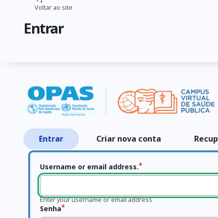
Pular
Voltar ao site
Trilha
para
Entrar
o
de
conteúdo
navegação
principal
Entrar
Criar nova conta
Recup
Abas
primárias
Username or email address.
Enter your username or email address
Senha