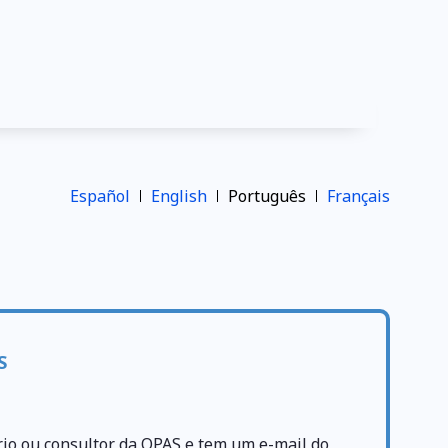
Español
English
Português
Français
S
rio ou consultor da OPAS e tem um e-mail do