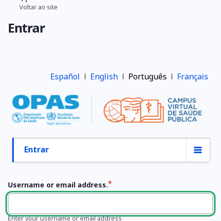
Pular
Voltar ao site
Trilha
para
Entrar
o
de
conteúdo
navegação
principal
Español
English
Português
Français
Entrar
Abas
primárias
Username or email address.
Enter your username or email address