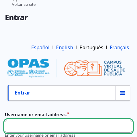
Pular
Voltar ao site
Trilha
para
Entrar
o
de
conteúdo
navegação
principal
Español
English
Português
Français
Entrar
Abas
primárias
Username or email address.
Enter your username or email address