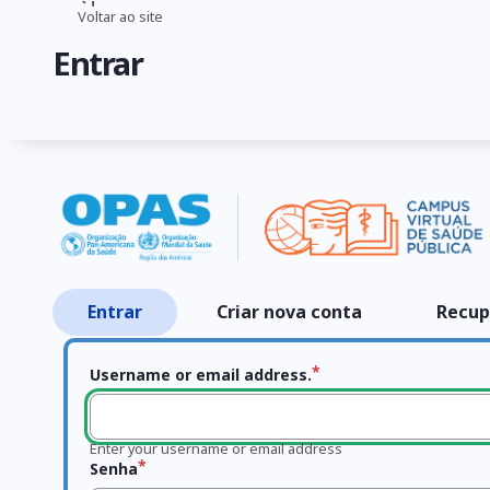
Pular
Voltar ao site
Trilha
para
Entrar
o
de
conteúdo
navegação
principal
Entrar
Criar nova conta
Recup
Abas
primárias
Username or email address.
Enter your username or email address
Senha