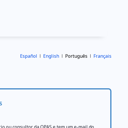
Español
English
Português
Français
S
rio ou consultor da OPAS e tem um e-mail do