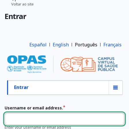
Pular
Voltar ao site
Trilha
para
Entrar
o
de
conteúdo
navegação
principal
Español
English
Português
Français
Entrar
Abas
primárias
Username or email address.
Enter your username or email address