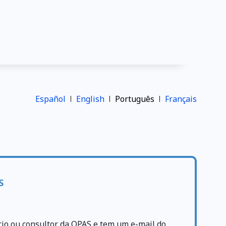
Español
English
Português
Français
S
rio ou consultor da OPAS e tem um e-mail do