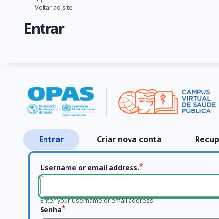
Pular
Voltar ao site
Trilha
para
Entrar
o
de
conteúdo
navegação
principal
Entrar
Criar nova conta
Recup
Abas
primárias
Username or email address.
Enter your username or email address
Senha