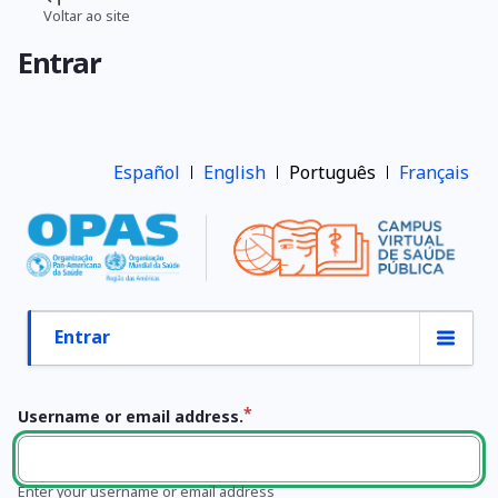
Pular
Voltar ao site
Trilha
para
Entrar
o
de
conteúdo
navegação
principal
Español
English
Português
Français
Entrar
Abas
primárias
Username or email address.
Enter your username or email address