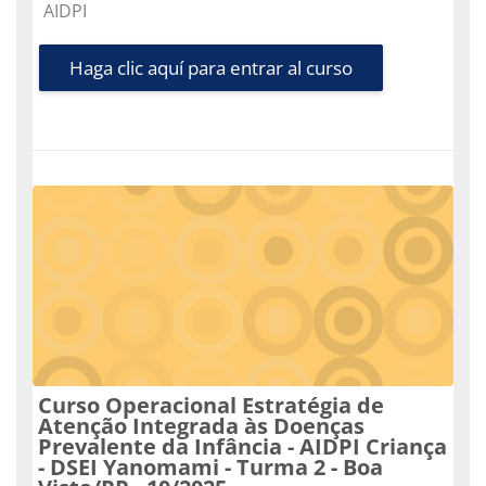
Categoría de cursos
AIDPI
Haga clic aquí para entrar al curso
Curso Operacional Estratégia de
Atenção Integrada às Doenças
Prevalente da Infância - AIDPI Criança
- DSEI Yanomami - Turma 2 - Boa