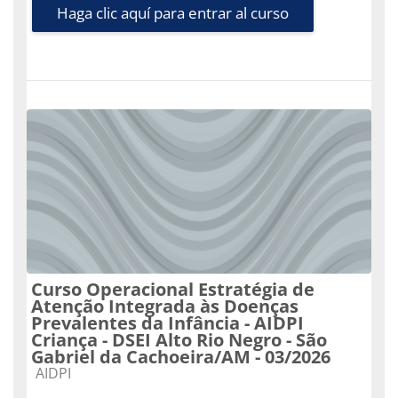
Haga clic aquí para entrar al curso
Curso Operacional Estratégia de
Atenção Integrada às Doenças
Prevalentes da Infância - AIDPI
Criança - DSEI Alto Rio Negro - São
Gabriel da Cachoeira/AM - 03/2026
Categoría de cursos
AIDPI