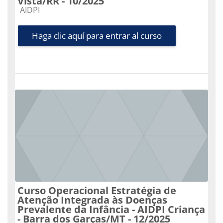
Vista/RR - 10/2025
Categoría de cursos
AIDPI
Haga clic aquí para entrar al curso
Curso Operacional Estratégia de
Atenção Integrada às Doenças
Prevalente da Infância - AIDPI Criança
- Barra dos Garças/MT - 12/2025