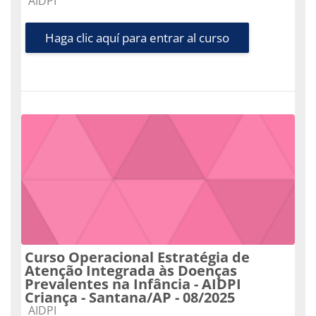
Categoría de cursos
AIDPI
Haga clic aquí para entrar al curso
Curso Operacional Estratégia de
Atenção Integrada às Doenças
Prevalentes na Infância - AIDPI
Criança - Santana/AP - 08/2025
Categoría de cursos
AIDPI