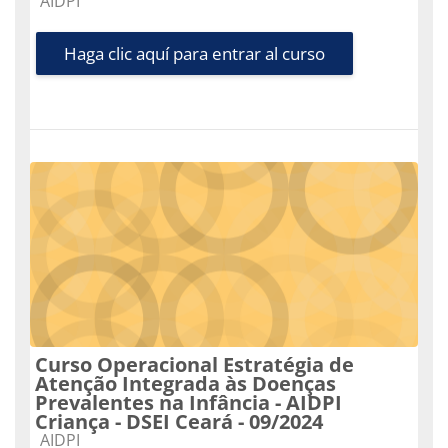
Categoría de cursos
AIDPI
Haga clic aquí para entrar al curso
Curso Operacional Estratégia de
Atenção Integrada às Doenças
Prevalentes na Infância - AIDPI
Criança - DSEI Ceará - 09/2024
Categoría de cursos
AIDPI