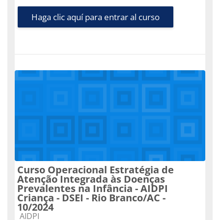
Haga clic aquí para entrar al curso
Curso Operacional Estratégia de
Atenção Integrada às Doenças
Prevalentes na Infância - AIDPI
Criança - DSEI - Rio Branco/AC -
10/2024
Categoría de cursos
AIDPI