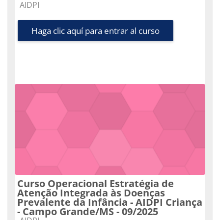
Categoría de cursos
AIDPI
Haga clic aquí para entrar al curso
Curso Operacional Estratégia de
Atenção Integrada às Doenças
Prevalente da Infância - AIDPI Criança
- Campo Grande/MS - 09/2025