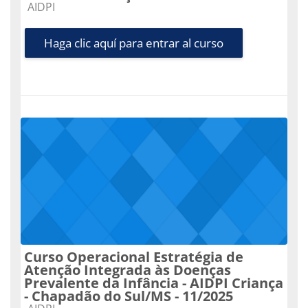
Categoría de cursos
AIDPI
Haga clic aquí para entrar al curso
Curso Operacional Estratégia de
Atenção Integrada às Doenças
Prevalente da Infância - AIDPI Criança
- Chapadão do Sul/MS - 11/2025
Categoría de cursos