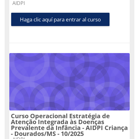
Categoría de cursos
AIDPI
Haga clic aquí para entrar al curso
Curso Operacional Estratégia de
Atenção Integrada às Doenças
Prevalente da Infância - AIDPI Criança
- Dourados/MS - 10/2025
Categoría de cursos