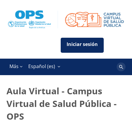
Salta al contenido principal
Más
Español ‎(es)‎
Buscar
cursos
Aula Virtual - Campus
Virtual de Salud Pública -
OPS