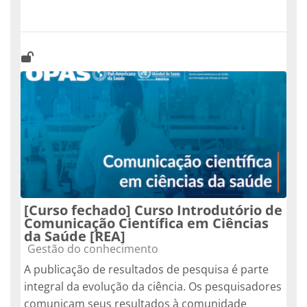
[Curso fechado] Curso Introdutório de
Comunicação Científica em Ciências
da Saúde [REA]
Categoría de cursos
Gestão do conhecimento
A publicação de resultados de pesquisa é parte
integral da evolução da ciência. Os pesquisadores
comunicam seus resultados à comunidade