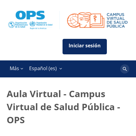
Salta al contenido principal
Más
Español ‎(es)‎
Buscar
cursos
Aula Virtual - Campus
Virtual de Salud Pública -
OPS