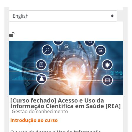
Categorías
[Curso fechado] Acesso e Uso da
Informação Científica em Saúde [REA]
Categoría de cursos
Gestão do conhecimento
Introdução ao curso