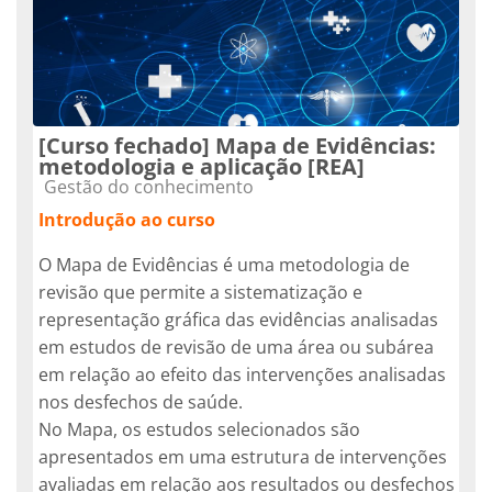
[Curso fechado] Mapa de Evidências:
metodologia e aplicação [REA]
Categoría de cursos
Gestão do conhecimento
Introdução ao curso
O Mapa de Evidências é uma metodologia de
revisão que permite a sistematização e
representação gráfica das evidências analisadas
em estudos de revisão de uma área ou subárea
em relação ao efeito das intervenções analisadas
nos desfechos de saúde.
No Mapa, os estudos selecionados são
apresentados em uma estrutura de intervenções
avaliadas em relação aos resultados ou desfechos