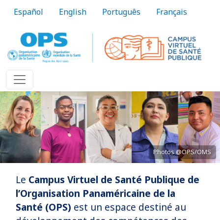
Aller au contenu principal
Español
English
Português
Français
Photos @OPS/OMS
Le
Campus Virtuel de Santé Publique de
Apporter le savoir en pratique
l’Organisation Panaméricaine de la
Santé (OPS)
est un espace destiné au
En Savoir Plus