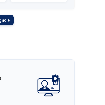
gnol)
›
s