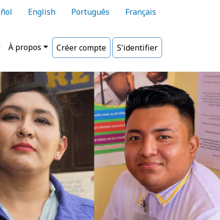
ñol
English
Português
Français
À propos
Créer compte
S'identifier