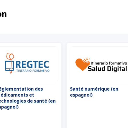
on
églementation des
Santé numérique (en
édicaments et
espagnol)
echnologies de santé (en
spagnol)