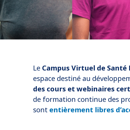
Apporter le savoir en pratique
Le
Campus Virtuel de Santé 
En Savoir Plus
espace destiné au développe
des cours et webinaires cert
de formation continue des pro
sont
entièrement libres d’ac