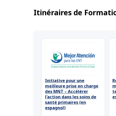
Itinéraires de Formati
Initiative pour une
R
meilleure prise en charge
m
des MNT – Accélérer
t
l'action dans les soins de
e
santé primaires (en
espagnol)