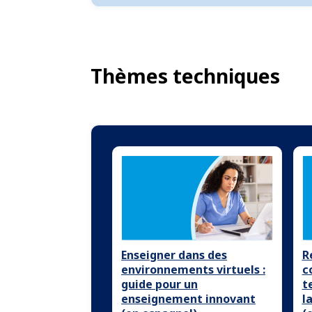
Thèmes techniques
Enseigner dans des
R
environnements virtuels :
c
guide pour un
t
enseignement innovant
l