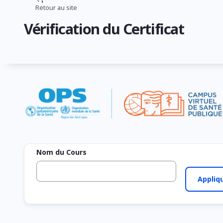
Aller
Retour au site
Fil
au
Vérification du Certificat
contenu
d'Ariane
principal
Nom du Cours