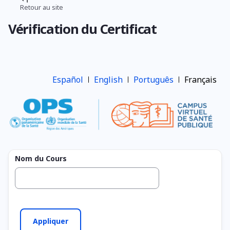
Aller
Retour au site
Fil
au
Vérification du Certificat
contenu
d'Ariane
principal
Español
English
Português
Français
Nom du Cours