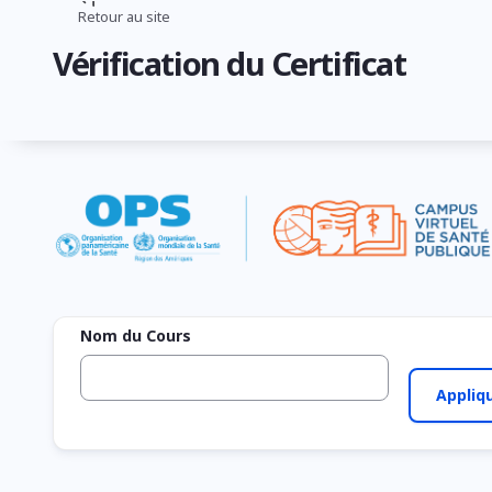
Aller
Retour au site
Fil
au
Vérification du Certificat
contenu
d'Ariane
principal
Nom du Cours