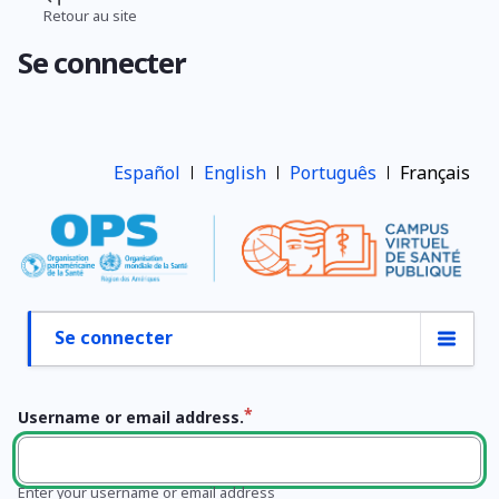
Aller
Retour au site
Fil
au
Se connecter
contenu
d'Ariane
principal
Español
English
Português
Français
Se connecter
Onglets
principaux
Username or email address.
Enter your username or email address