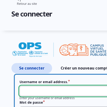
Aller
Retour au site
Fil
au
Se connecter
contenu
d'Ariane
principal
Se connecter
Créer un nouveau comp
Onglets
principaux
Username or email address.
Enter your username or email address
Mot de passe