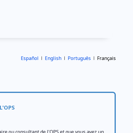
Español
English
Português
Français
L'OPS
aire ou consultant de l'OPS et que vous avez un