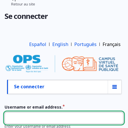
Aller
Retour au site
Fil
au
Se connecter
contenu
d'Ariane
principal
Español
English
Português
Français
Se connecter
Onglets
principaux
Username or email address.
Enter your username or email address