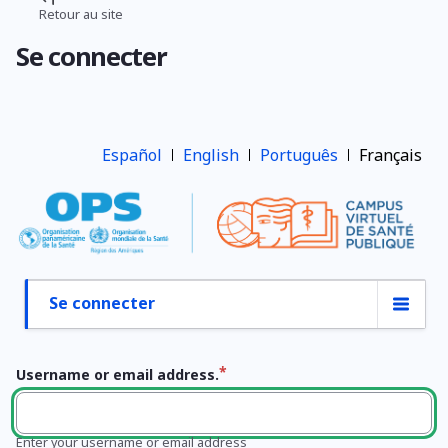
Aller
Retour au site
Fil
au
Se connecter
contenu
d'Ariane
principal
Español
English
Português
Français
Se connecter
Onglets
principaux
Username or email address.
Enter your username or email address