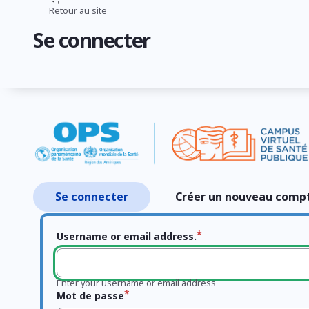
Aller
Retour au site
Fil
au
Se connecter
contenu
d'Ariane
principal
Se connecter
Créer un nouveau comp
Onglets
principaux
Username or email address.
Enter your username or email address
Mot de passe