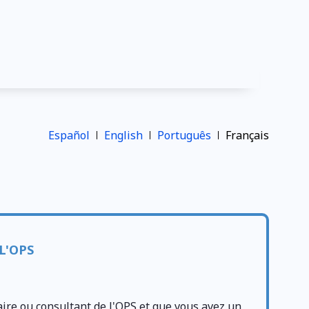
Español
English
Português
Français
L'OPS
aire ou consultant de l'OPS et que vous avez un