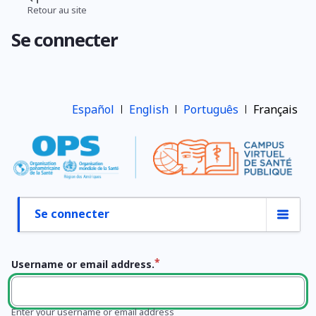
Aller
Retour au site
Fil
au
Se connecter
contenu
d'Ariane
principal
Español
English
Português
Français
Se connecter
Onglets
principaux
Username or email address.
Enter your username or email address