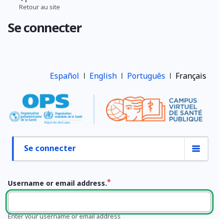
Aller
Retour au site
Fil
au
Se connecter
contenu
d'Ariane
principal
Español
English
Português
Français
Se connecter
Onglets
principaux
Username or email address.
Enter your username or email address