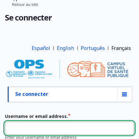
Aller
Retour au site
Fil
au
Se connecter
contenu
d'Ariane
principal
Español
English
Português
Français
Se connecter
Onglets
principaux
Username or email address.
Enter your username or email address