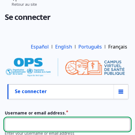
Aller
Retour au site
Fil
au
Se connecter
contenu
d'Ariane
principal
Español
English
Português
Français
Se connecter
Onglets
principaux
Username or email address.
Enter your username or email address